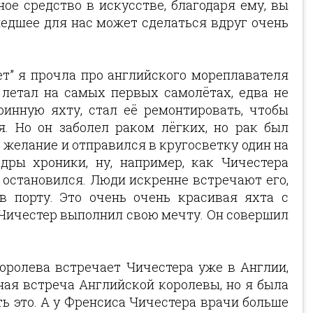
ое средство в искусстве, благодаря ему, вы
шедшее для нас может сделаться вдруг очень
т” я прочла про английского мореплавателя
н летал на самых первых самолётах, едва не
ринную яхту, стал её ремонтировать, чтобы
. Но он заболел раком лёгких, но рак был
 желание и отправился в кругосветку один на
дры хроники, ну, например, как Чичестера
н остановился. Люди искренне встречают его,
в порту. Это очень очень красивая яхта с
Чичестер выполнил свою мечту. Он совершил
королева встречает Чичестера уже в Англии,
ная встреча Английской королевы, но я была
ть это. А у Френсиса Чичестера врачи больше