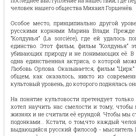
последнее выступление на нашествии, где пе
человек нашего общества Михаил Горшенёв.
Особое место, принципиально другой уров
русскими корнями Марина Влади. Прежде
“Колдунья” (La sorcière), где ей удалось 
единство. Этот фильм, фильм “Колдунья” 
убивающих природу и не понимающих её. В 
одна единственная актриса, о которой можно
Любовь Орлова. Оказывается, фильм “Цирк” и
общем, как оказалось, никто из современ
культовый уровень, до которого поднялась он
На понятие культовости претендует только
хотел научить нас смелости и тому, чтобы
жизнях и не считали её ерундой. Чтобы мы с
подонками… Кстати, о том,что каждый чело
выдающийся русский философ - мыслитель Б