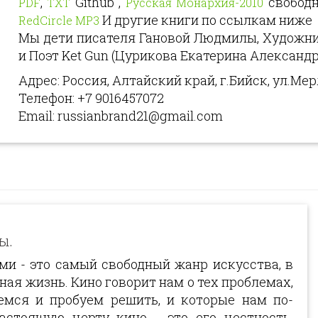
,
Github ,
свободн
PDF
TXT
Русская Монархия-2010
И другие книги по ссылкам ниже
RedCircle MP3
Мы дети писателя Гановой Людмилы, Художн
и Поэт Ket Gun (Цурикова Екатерина Александр
Адрес: Россия, Алтайский край, г.Бийск, ул.Мерл
Телефон: +7 9016457072
Email: russianbrand21@gmail.com
ы.
ми - это самый свободный жанр искусства, в
ая жизнь. Кино говорит нам о тех проблемах,
мся и пробуем решить, и которые нам по-
стоящую черту кино - это его честность.