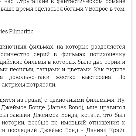
я нас Стругацкие в фантастическом романе
 ваше время сделаться богами ? Вопрос в том,
s Filmcritic.
диночных фильмах, на которые разделяется
Количество серий в фильмах потихонечку
ндийские фильмы в которых было две серии и
и песнями, танцами и цветами. Как видите
а довольно-таки жёстко выстроена. Но
 актрисы потрясали.
дятся на грани) с одиночными фильмами. Ну,
Джеймсе Бонде (James Bond), мне нравится
 сыгравший Джеймса Бонда, кстати, это был
ь истории, вообще не имевший отношения к
ся последний Джеймс Бонд - Дэниэл Крэйг