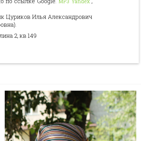
о по ссылке Google.
,
MP3 Yandex
ик Цуриков Илья Александрович
овна).
ина 2, кв 149