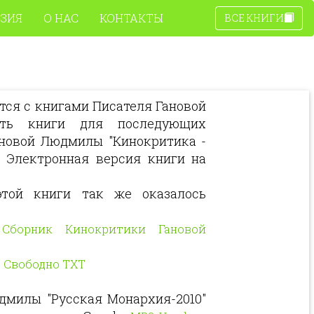
ЗИЯ
О НАС
КОНТАКТЫ
ВСЕ КНИГИ
тся с книгами Писателя Гановой
нить книги для последующих
Гановой Людмилы "Кинокритика -
о Электронная версия книги на
той книги так же оказалось
ь
Сборник Кинокритики Гановой
 Свободно TXT
дмилы "Русская Монархия-2010"