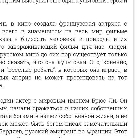
ред ним выступал ещё один культовый герой и
ень в кино создала французская актриса с
 всего в знаменитом на весь мир фильме
показать близость человека и природы и их
это завораживающий фильм для нас, людей,
русском кино до сих пор существует только
 сказать, что она культовая. Это, конечно,
 “Весёлые ребята”, в которых она играет, в
ных актрис не может претендовать на тот
а.
 один актёр с мировым именем Брюс Ли. Он
 мы начали сражаться в наших собственных
тали богами в нашей собственной жизни, а не
век может быть богом писал замечательный
ердяев, русский эмигрант во Франции. Этот