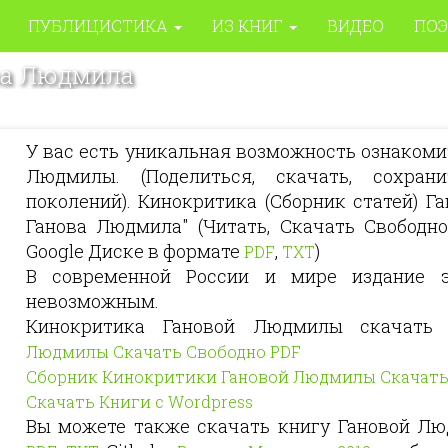
ПУБЛИЦИСТИКА
ИЗ КНИГ
ВИДЕО
ПОЭ
ова Людмила
У вас есть уникальная возможность ознакоми
Людмилы. (Поделиться, скачать, сохра
поколений). Кинокритика (Сборник статей) 
Ганова Людмила" (Читать, Скачать Свободн
Google Диске в формате
,
)
PDF
TXT
В современной России и мире издание э
невозможным.
Кинокритика Гановой Людмилы скачат
Людмилы Скачать Свободно PDF
Сборник Кинокритики Гановой Людмилы Скачать
Скачать Книги с Wordpress
Вы можете также скачать книгу Гановой Лю